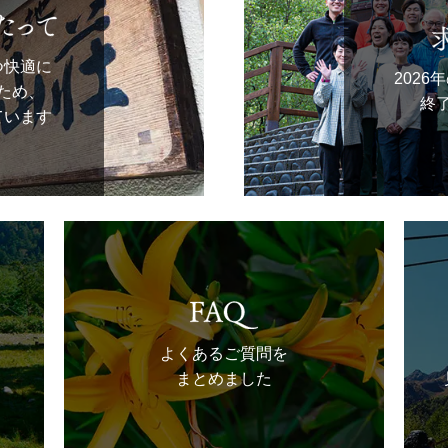
つ快適に
202
ため、
終
ています
よくあるご質問を
まとめました