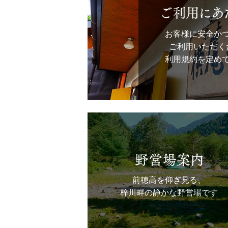
お客様に安全か
ご利用いただく
利用規約を定め
前穂高を仰ぎ見る、
梓川畔の静かな野営場です