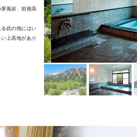
つ屏風岩、前穂高
れる此の地にはい
しい上高地があり