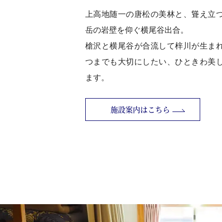
上高地随一の唐松の美林と、聳え立
岳の岩壁を仰ぐ横尾谷出合。
槍沢と横尾谷が合流して梓川が生ま
つまでも大切にしたい、ひときわ美
ます。
施設案内はこちら