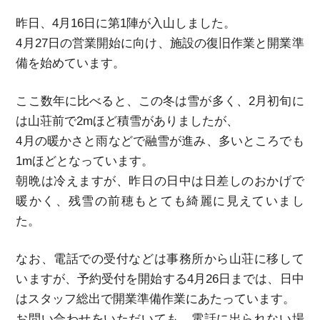
昨日、4月16日に第1陣が入山しました。
4月27日の営業開始に向け、施設の復旧作業と開業準
備を始めています。
ここ数年に比べると、この冬は雪が多く、
2
月初旬に
は山荘前で
2m
ほど積雪がありましたが、
4
月の暖かさと雨などで融雪が進み、多いところでも
1m
ほどとなっています。
朝晩は冷えますが、昨日の日中は日差しのおかげで
暖かく、残雪の前穂もとても綺麗に見えていまし
た。
なお、電話での受付などは事務所から山荘に移して
いますが、予約受付を開始する
4
月
26
日までは、日中
はスタッフ総出で開業準備作業にあたっています。
お問い合わせをいただいても、電話に出られない場