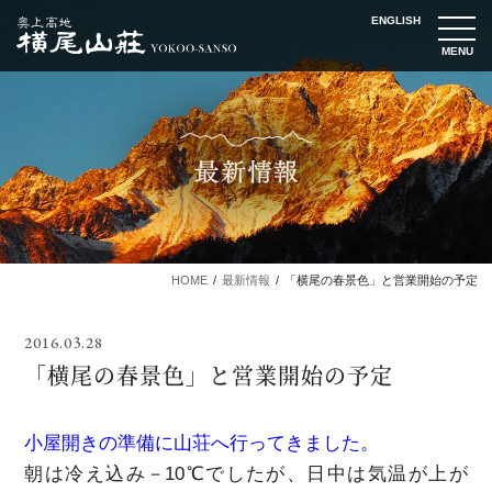
ENGLISH
t
o
g
g
l
e
n
a
v
i
g
a
t
i
o
n
HOME
最新情報
「横尾の春景色」と営業開始の予定
2016.03.28
「横尾の春景色」と営業開始の予定
小屋開きの準備に山荘へ行ってきました。
朝は冷え込み－10℃でしたが、日中は気温が上が